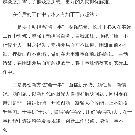
群众之所需，了群众之所想，更好的为民排忧解难。
在今后的工作中，本人有如下三点想法：
一是要主动担当“肯干事”。
要强筋骨、长才干必须在实际
工作中锤炼，增强主动担当自觉，自我加压，拒绝平庸，不
计较个人一时之得失，坚持矛盾面前不回避、困难面前不徘
徊、挫折面前不退缩，做到在大事难事面前敢闯敢试，主动
请战，在困难矛盾面前敢抓敢管，将干事热情落实到实际工
作中。
二是要创新方法“会干事”。
面临新形势、新任务、新情
况、新问题，以新时代的眼光去看待和解决问题，同时要在
辨别是非、组织协调、开拓创新、凝聚人心等能力上不断提
升学习。干事讲“干法”，懂得“会”字经，用好“会”字功夫，在干
事过程中遵循科学发展规律，创新工作思路，增强干事本
领。