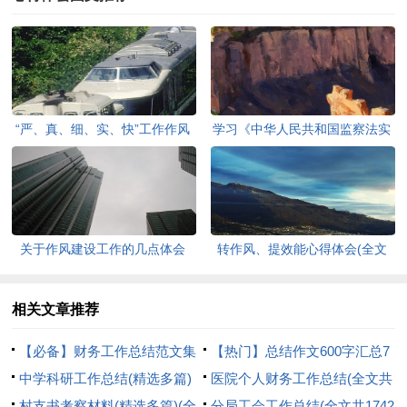
“严、真、细、实、快”工作作风
学习《中华人民共和国监察法实
建设心得体会(全文共1980字)
施条例》心得体会(全文共752
字)
关于作风建设工作的几点体会
转作风、提效能心得体会(全文
(全文共1462字)
共644字)
相关文章推荐
【必备】财务工作总结范文集
【热门】总结作文600字汇总7
合九篇(全文共17588字)
中学科研工作总结(精选多篇)
篇(全文共4325字)
医院个人财务工作总结(全文共
(全文共5270字)
村支书考察材料(精选多篇)(全
1448字)
分局工会工作总结(全文共1742