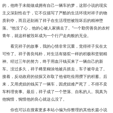
的，他终于未能做成拥有自己一辆车的梦，这部小说的现实
主义深刻性在于，它不仅描写了严酷的生活环境对祥子的物
质剥夺，而且还刻画了祥子在生活理想被毁坏后的精神堕
落。“他没了心，他的心被人家摘去了。”一个勤劳善良的农村
青年，就这样被毁坏成为一个行尸走肉般的无业。
看完祥子的故事，我的心情非常沉重，觉得祥子实在太
可怜了。祥子善良纯朴，对生活有骆驼一样的积极和坚韧精
神。经过三年的努力，终于用血汗钱买来了一辆自己的新
车。没过多久，祥子稀里糊涂地被兵抓去，车子被夺走了。
接着，反动政府的侦探又诈取了他省吃俭用攒下的积蓄。后
来，又用虎妞的钱买了一辆车，因虎妞难产死了，不得不卖
车料理丧事。最后，祥子成了一个堕落、自私的人。我真为
他惋惜，惋惜他的良心就这么没了。
你也可以在搜索更多本站小编为你整理的其他长篇小说