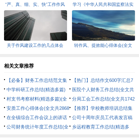
“严、真、细、实、快”工作作风
学习《中华人民共和国监察法实
建设心得体会(全文共1980字)
施条例》心得体会(全文共752
字)
关于作风建设工作的几点体会
转作风、提效能心得体会(全文
(全文共1462字)
共644字)
相关文章推荐
【必备】财务工作总结范文集
【热门】总结作文600字汇总7
合九篇(全文共17588字)
中学科研工作总结(精选多篇)
篇(全文共4325字)
医院个人财务工作总结(全文共
(全文共5270字)
村支书考察材料(精选多篇)(全
1448字)
分局工会工作总结(全文共1742
文共8952字)
安质工作心得体会(全文共2868
字)
【推荐】学校教师培训总结集
字)
在全镇综合工作会议上的讲话
合十篇(全文共10697字)
公司十周年庆员工代表发言稿
(精选多篇)(全文共18522字)
公司财务统计年度工作总结(全
(全文共768字)
乡远程教育工作总结(精选多
文共4495字)
篇)(全文共8569字)