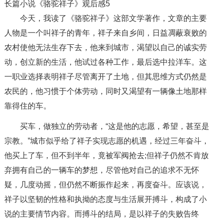
长篇小说《骆驼祥子》观后感5
今天，我读了《骆驼祥子》这部文学著作，文章的主要
人物是一个叫祥子的青年，祥子来自乡间，日益凋蔽衰败的
农村使他无法生存下去，他来到城市，渴望以自己的诚实劳
动，创立新的生活，他试过各种工作，最后选中拉洋车。这
一职业选择表明祥子尽管离开了土地，但其思维方式仍然是
农民的，他习惯于个体劳动，同时又渴望有一辆像土地那样
靠得住的车。
买车，做独立的劳动者，“这是他的志愿，希望，甚至是
宗教。”城市似乎给了祥子实现志愿的机遇，经过三年奋斗，
他买上了车，但不到半年，竟被军阀抢去;但祥子仍然不肯放
弃拥有自己的一辆车的梦想，尽管他对自己的追求不无怀
疑，几度动摇，但仍然不断振作起来，再度奋斗。应该说，
祥子以坚韧的性格和执拗的态度与生活展开搏斗，构成了小
说的主要情节内容。而搏斗的结局，是以祥子的失败告终