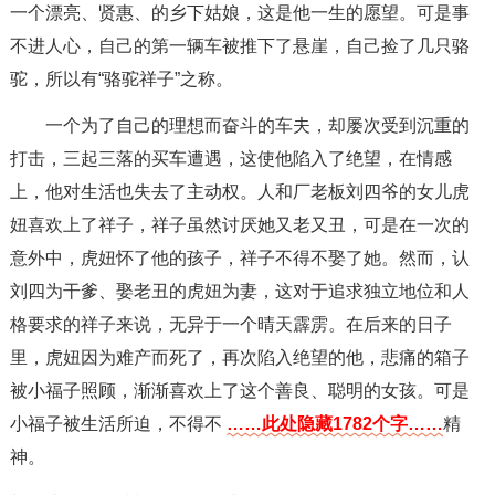
一个漂亮、贤惠、的乡下姑娘，这是他一生的愿望。可是事
不进人心，自己的第一辆车被推下了悬崖，自己捡了几只骆
驼，所以有“骆驼祥子”之称。
一个为了自己的理想而奋斗的车夫，却屡次受到沉重的
打击，三起三落的买车遭遇，这使他陷入了绝望，在情感
上，他对生活也失去了主动权。人和厂老板刘四爷的女儿虎
妞喜欢上了祥子，祥子虽然讨厌她又老又丑，可是在一次的
意外中，虎妞怀了他的孩子，祥子不得不娶了她。然而，认
刘四为干爹、娶老丑的虎妞为妻，这对于追求独立地位和人
格要求的祥子来说，无异于一个晴天霹雳。在后来的日子
里，虎妞因为难产而死了，再次陷入绝望的他，悲痛的箱子
被小福子照顾，渐渐喜欢上了这个善良、聪明的女孩。可是
小福子被生活所迫，不得不
……此处隐藏1782个字……
精
神。