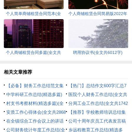
个人简单商铺租赁合同范本(全
个人商铺租赁合同简易版2022年
文共4011字)
(全文共8189字)
个人商铺租赁合同多篇(全文共
聘用协议书(全文共6012字)
5848字)
相关文章推荐
【必备】财务工作总结范文集
【热门】总结作文600字汇总7
合九篇(全文共17588字)
中学科研工作总结(精选多篇)
篇(全文共4325字)
医院个人财务工作总结(全文共
(全文共5270字)
村支书考察材料(精选多篇)(全
1448字)
分局工会工作总结(全文共1742
文共8952字)
安质工作心得体会(全文共2868
字)
【推荐】学校教师培训总结集
字)
在全镇综合工作会议上的讲话
合十篇(全文共10697字)
公司十周年庆员工代表发言稿
(精选多篇)(全文共18522字)
公司财务统计年度工作总结(全
(全文共768字)
乡远程教育工作总结(精选多