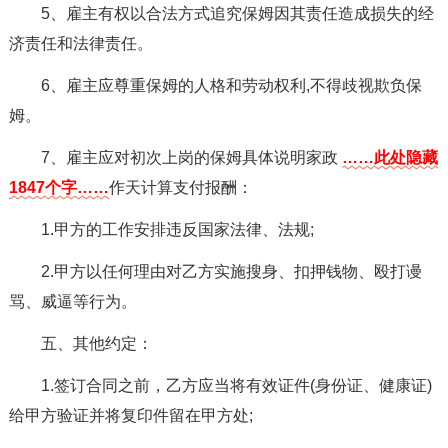
5、雇主有权以合法方式追究保姆因其责任造成损失的经
济责任和法律责任。
6、雇主应尊重保姆的人格和劳动权利,不得歧视欺负保
姆。
7、雇主应对初次上岗的保姆具体说明家政
……此处隐藏
1847个字……
作天计算支付报酬：
1.甲方的工作安排违反国家法律、法规;
2.甲方以任何理由对乙方实施搜身、扣押钱物、殴打谩
骂、威逼等行为。
五、其他约定：
1.签订合同之前，乙方应当将有效证件(身份证、健康证)
给甲方验证并将复印件留在甲方处;