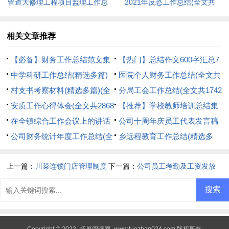
管道大修理工程项目监理工作总
2021年反恐工作总结(全文共
结(全文共1584字)
885字)
相关文章推荐
【必备】财务工作总结范文集
【热门】总结作文600字汇总7
合九篇(全文共17588字)
中学科研工作总结(精选多篇)
篇(全文共4325字)
医院个人财务工作总结(全文共
(全文共5270字)
村支书考察材料(精选多篇)(全
1448字)
分局工会工作总结(全文共1742
文共8952字)
安质工作心得体会(全文共2868
字)
【推荐】学校教师培训总结集
字)
在全镇综合工作会议上的讲话
合十篇(全文共10697字)
公司十周年庆员工代表发言稿
(精选多篇)(全文共18522字)
公司财务统计年度工作总结(全
(全文共768字)
乡远程教育工作总结(精选多
文共4495字)
篇)(全文共8569字)
上一篇：
川菜连锁门店管理制度
下一篇：
公司员工考勤及工资发放
(全文共3067字)
规定(全文共647字)