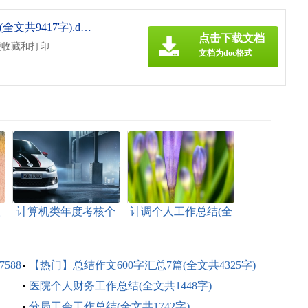
《2021土建工程师年终工作总结(全文共9417字).doc》
点击下载文档
便收藏和打印
文档为doc格式
人
计算机类年度考核个
计调个人工作总结(全
全
人总结(全文共7156字)
文共8824字)
588
【热门】总结作文600字汇总7篇(全文共4325字)
医院个人财务工作总结(全文共1448字)
分局工会工作总结(全文共1742字)