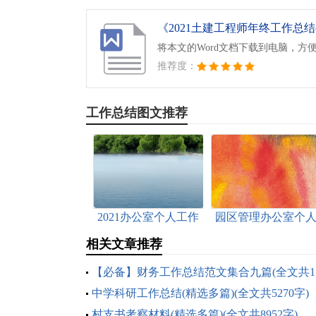
将本文的Word文档下载到电脑，方
推荐度：
工作总结图文推荐
2021办公室个人工作
园区管理办公室个
总结(全文共10103字)
工作总结（2021）(
相关文章推荐
文共2459字)
【必备】财务工作总结范文集合九篇(全文共17
字)
中学科研工作总结(精选多篇)(全文共5270字)
村支书考察材料(精选多篇)(全文共8952字)