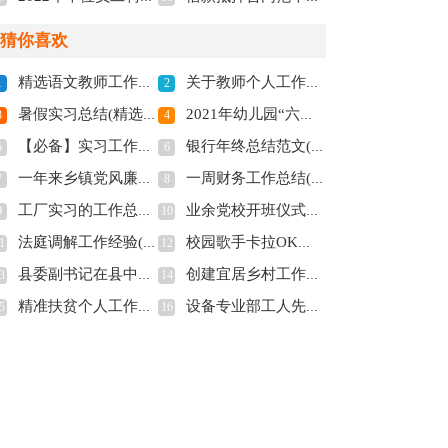
猜你喜欢
精选语文教师工作总结3篇(全文共4776字)
关于教师个人工作总结模板汇总九篇(全文共12019字)
1
2
暑假实习总结(精选15篇)(全文共19702字)
2021年幼儿园“六一”主持稿(全文共1482字)
3
4
【必备】实习工作总结模板汇编九篇(全文共12033字)
银行年终总结范文(全文共20184字)
5
6
一年来乡镇党风廉政建设工作报告(全文共3266字)
一周财务工作总结(全文共3553字)
7
8
工厂实习的工作总结(全文共15984字)
业余党校开班仪式讲话稿(全文共7478字)
9
10
法庭调解工作经验(精选多篇)(全文共9249字)
校园歌手卡拉OK大赛“青春梦飞扬”策划书(精选多篇)(全文共5269字)
1
12
县委副书记在县中医院新住院大楼开业庆典上的讲话(精选多篇)(全文共4242字)
创建宜居乡村工作的汇报材料(全文共1207字)
3
14
精准扶贫个人工作总结(全文共28430字)
设备专业部工人先锋号事迹材料(全文共1541字)
5
16