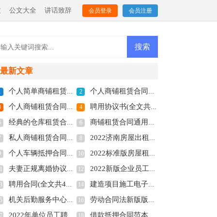
文
公文大全
讲话致辞
会员登录
会员注册
最新文章
个人简单商铺租赁合同范本(全文共4011字)
个人商铺租赁合同简易版2022年(全文共8189字)
1
2
个人商铺租赁合同多篇(全文共5848字)
聘用协议书(全文共6012字)
3
4
经典的仓库租赁合同范本多篇(全文共3146字)
商铺租赁合同通用版【多篇】(全文共5663字)
5
6
私人商铺租赁合同标准版(全文共4877字)
2022济南房屋出租合同电子版(全文共6127字)
7
8
个人车辆抵押合同协议多篇(全文共3888字)
2022标准版房屋租赁合同多篇(全文共3951字)
9
10
夫妻正规离婚协议书2022(全文共3211字)
2022新版企业员工劳动合同(全文共6610字)
1
12
聘用合同(全文共4741字)
建造项目施工电子合同2022【多篇】(全文共4158字)
3
14
机关后勤服务中心关于公务用车管理的调研报告(全文共2845字)
劳动合同法新版版本2022(全文共7655字)
5
16
2022年单位员工聘用合同简易版(全文共3858字)
借款抵押合同范本多篇(全文共3192字)
7
18