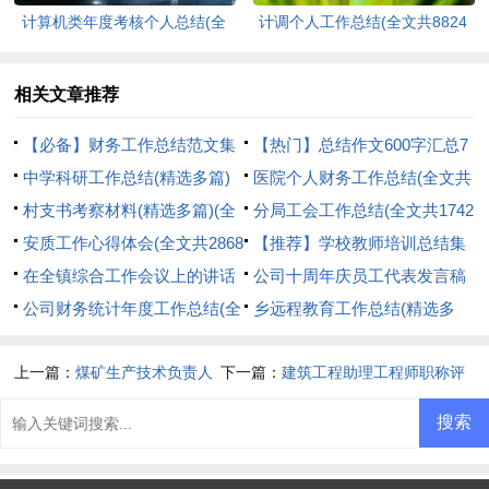
计算机类年度考核个人总结(全
计调个人工作总结(全文共8824
文共7156字)
字)
相关文章推荐
【必备】财务工作总结范文集
【热门】总结作文600字汇总7
合九篇(全文共17588字)
中学科研工作总结(精选多篇)
篇(全文共4325字)
医院个人财务工作总结(全文共
(全文共5270字)
村支书考察材料(精选多篇)(全
1448字)
分局工会工作总结(全文共1742
文共8952字)
安质工作心得体会(全文共2868
字)
【推荐】学校教师培训总结集
字)
在全镇综合工作会议上的讲话
合十篇(全文共10697字)
公司十周年庆员工代表发言稿
(精选多篇)(全文共18522字)
公司财务统计年度工作总结(全
(全文共768字)
乡远程教育工作总结(精选多
文共4495字)
篇)(全文共8569字)
上一篇：
煤矿生产技术负责人
下一篇：
建筑工程助理工程师职称评
个人工作总结(全文共2225字)
定专业技术工作总结(全文共1680字)