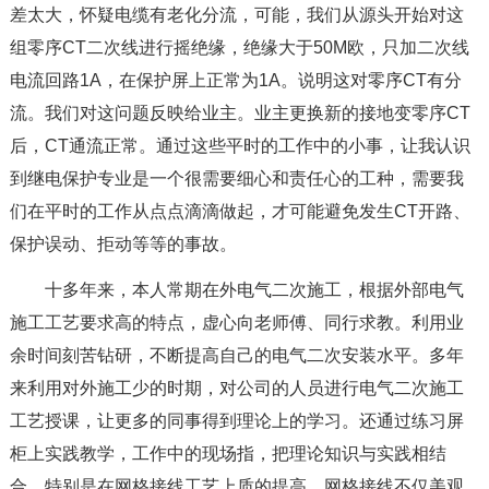
差太大，怀疑电缆有老化分流，可能，我们从源头开始对这
组零序CT二次线进行摇绝缘，绝缘大于50M欧，只加二次线
电流回路1A，在保护屏上正常为1A。说明这对零序CT有分
流。我们对这问题反映给业主。业主更换新的接地变零序CT
后，CT通流正常。通过这些平时的工作中的小事，让我认识
到继电保护专业是一个很需要细心和责任心的工种，需要我
们在平时的工作从点点滴滴做起，才可能避免发生CT开路、
保护误动、拒动等等的事故。
十多年来，本人常期在外电气二次施工，根据外部电气
施工工艺要求高的特点，虚心向老师傅、同行求教。利用业
余时间刻苦钻研，不断提高自己的电气二次安装水平。多年
来利用对外施工少的时期，对公司的人员进行电气二次施工
工艺授课，让更多的同事得到理论上的学习。还通过练习屏
柜上实践教学，工作中的现场指，把理论知识与实践相结
合，特别是在网格接线工艺上质的提高。网格接线不仅美观