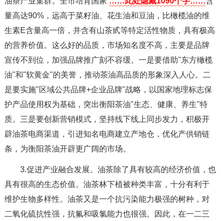
油茶产业集群。全市培育国家
……此处隐藏1090个字……
含
量高达90%，远高于菜籽油、花生油和豆油，比橄榄油的维
生素E含量高一倍，并含有山茶甙等特定活性物质，具有极高
的营养价值。这么好的品质，市场知名度不高，主要是品牌
宣传不到位，加强品牌推广刻不容缓。一是要借助"东方橄榄
油"和"软黄金"的美誉，推动茶油高品质的形象深入人心。二
是要实施"区域公共品牌+企业品牌"战略，以国家地理标志保
护产品使用权为基础，突出衡阳茶油"生态、健康、养生"特
质。三是要创新营销模式，坚持线下线上同步发力，积极开
辟油茶电商渠道，引进知名电商建立产地仓，优化产供销链
条，为衡阳茶油开辟更广阔的市场。
3.促进产业融合发展。油茶除了具有较高的经济价值，也
具有很高的生态价值。油茶林下植被种类丰富，十分有利于
维护生物多样性。油茶又是一个抗污染能力极强的树种，对
二氧化硫抗性强，抗氟和吸氯能力也很强。因此，在一二三