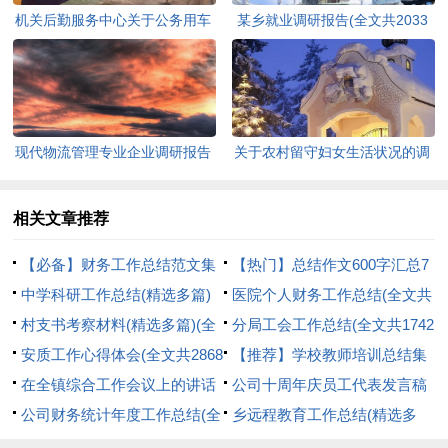
机关后勤服务中心关于公务用车
某乡就业调研报告(全文共2033
管理的调研报告(全文共2845字)
字)
现代物流管理专业企业调研报告
关于农村留守妇女生活状况的调
(全文共1583字)
研报告(全文共2445字)
相关文章推荐
【必备】财务工作总结范文集
【热门】总结作文600字汇总7
合九篇(全文共17588字)
中学科研工作总结(精选多篇)
篇(全文共4325字)
医院个人财务工作总结(全文共
(全文共5270字)
村支书考察材料(精选多篇)(全
1448字)
分局工会工作总结(全文共1742
文共8952字)
安质工作心得体会(全文共2868
字)
【推荐】学校教师培训总结集
字)
在全镇综合工作会议上的讲话
合十篇(全文共10697字)
公司十周年庆员工代表发言稿
(精选多篇)(全文共18522字)
公司财务统计年度工作总结(全
(全文共768字)
乡远程教育工作总结(精选多
文共4495字)
篇)(全文共8569字)