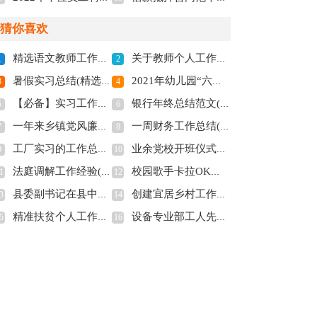
猜你喜欢
精选语文教师工作总结3篇(全文共4776字)
关于教师个人工作总结模板汇总九篇(全文共12019字)
1
2
暑假实习总结(精选15篇)(全文共19702字)
2021年幼儿园“六一”主持稿(全文共1482字)
3
4
【必备】实习工作总结模板汇编九篇(全文共12033字)
银行年终总结范文(全文共20184字)
5
6
一年来乡镇党风廉政建设工作报告(全文共3266字)
一周财务工作总结(全文共3553字)
7
8
工厂实习的工作总结(全文共15984字)
业余党校开班仪式讲话稿(全文共7478字)
9
10
法庭调解工作经验(精选多篇)(全文共9249字)
校园歌手卡拉OK大赛“青春梦飞扬”策划书(精选多篇)(全文共5269字)
1
12
县委副书记在县中医院新住院大楼开业庆典上的讲话(精选多篇)(全文共4242字)
创建宜居乡村工作的汇报材料(全文共1207字)
3
14
精准扶贫个人工作总结(全文共28430字)
设备专业部工人先锋号事迹材料(全文共1541字)
5
16