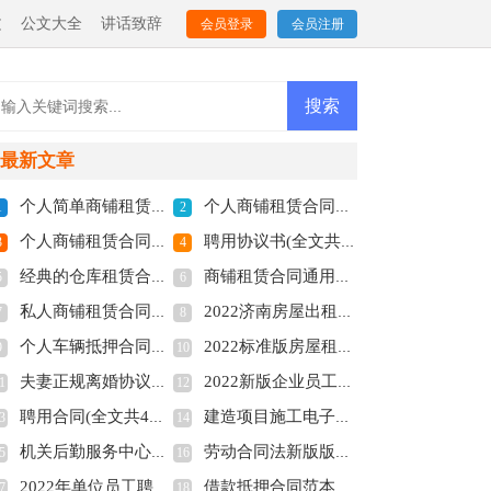
文
公文大全
讲话致辞
会员登录
会员注册
最新文章
个人简单商铺租赁合同范本(全文共4011字)
个人商铺租赁合同简易版2022年(全文共8189字)
1
2
个人商铺租赁合同多篇(全文共5848字)
聘用协议书(全文共6012字)
3
4
经典的仓库租赁合同范本多篇(全文共3146字)
商铺租赁合同通用版【多篇】(全文共5663字)
5
6
私人商铺租赁合同标准版(全文共4877字)
2022济南房屋出租合同电子版(全文共6127字)
7
8
个人车辆抵押合同协议多篇(全文共3888字)
2022标准版房屋租赁合同多篇(全文共3951字)
9
10
夫妻正规离婚协议书2022(全文共3211字)
2022新版企业员工劳动合同(全文共6610字)
1
12
聘用合同(全文共4741字)
建造项目施工电子合同2022【多篇】(全文共4158字)
3
14
机关后勤服务中心关于公务用车管理的调研报告(全文共2845字)
劳动合同法新版版本2022(全文共7655字)
5
16
2022年单位员工聘用合同简易版(全文共3858字)
借款抵押合同范本多篇(全文共3192字)
7
18