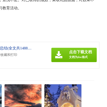
习教育活动。
《学校党总支党史学习教育活动总结(全文共1488字).doc》
点击下载文档
便收藏和打印
文档为doc格式