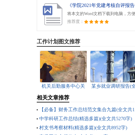
将本文的Word文档下载到电脑，方
推荐度：
工作计划图文推荐
机关后勤服务中心关
某乡就业调研报告(
于公务用车管理的调
文共2033字)
相关文章推荐
研报告(全文共2845字)
【必备】财务工作总结范文集合九篇(全文共17
字)
中学科研工作总结(精选多篇)(全文共5270字)
村支书考察材料(精选多篇)(全文共8952字)