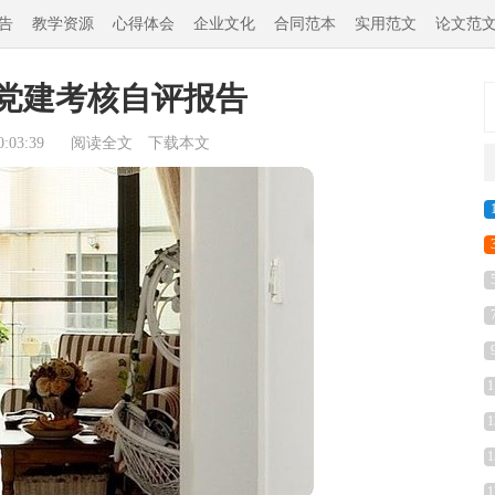
告
教学资源
心得体会
企业文化
合同范本
实用范文
论文范
年党建考核自评报告
:03:39
阅读全文
下载本文
1
1
1
1