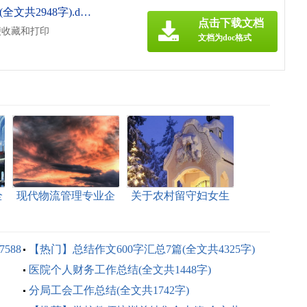
《学院2021年党建考核自评报告(全文共2948字).doc》
点击下载文档
便收藏和打印
文档为doc格式
全
现代物流管理专业企
关于农村留守妇女生
业调研报告(全文共
活状况的调研报告(全
1583字)
文共2445字)
588
【热门】总结作文600字汇总7篇(全文共4325字)
医院个人财务工作总结(全文共1448字)
分局工会工作总结(全文共1742字)