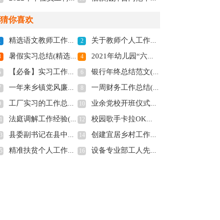
猜你喜欢
精选语文教师工作总结3篇(全文共4776字)
关于教师个人工作总结模板汇总九篇(全文共12019字)
1
2
暑假实习总结(精选15篇)(全文共19702字)
2021年幼儿园“六一”主持稿(全文共1482字)
3
4
【必备】实习工作总结模板汇编九篇(全文共12033字)
银行年终总结范文(全文共20184字)
5
6
一年来乡镇党风廉政建设工作报告(全文共3266字)
一周财务工作总结(全文共3553字)
7
8
工厂实习的工作总结(全文共15984字)
业余党校开班仪式讲话稿(全文共7478字)
9
10
法庭调解工作经验(精选多篇)(全文共9249字)
校园歌手卡拉OK大赛“青春梦飞扬”策划书(精选多篇)(全文共5269字)
1
12
县委副书记在县中医院新住院大楼开业庆典上的讲话(精选多篇)(全文共4242字)
创建宜居乡村工作的汇报材料(全文共1207字)
3
14
精准扶贫个人工作总结(全文共28430字)
设备专业部工人先锋号事迹材料(全文共1541字)
5
16