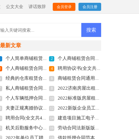
文
公文大全
讲话致辞
会员登录
会员注册
最新文章
个人简单商铺租赁合同范本(全文共4011字)
个人商铺租赁合同简易版2022年(全文共8189字)
1
2
个人商铺租赁合同多篇(全文共5848字)
聘用协议书(全文共6012字)
3
4
经典的仓库租赁合同范本多篇(全文共3146字)
商铺租赁合同通用版【多篇】(全文共5663字)
5
6
私人商铺租赁合同标准版(全文共4877字)
2022济南房屋出租合同电子版(全文共6127字)
7
8
个人车辆抵押合同协议多篇(全文共3888字)
2022标准版房屋租赁合同多篇(全文共3951字)
9
10
夫妻正规离婚协议书2022(全文共3211字)
2022新版企业员工劳动合同(全文共6610字)
1
12
聘用合同(全文共4741字)
建造项目施工电子合同2022【多篇】(全文共4158字)
3
14
机关后勤服务中心关于公务用车管理的调研报告(全文共2845字)
劳动合同法新版版本2022(全文共7655字)
5
16
2022年单位员工聘用合同简易版(全文共3858字)
借款抵押合同范本多篇(全文共3192字)
7
18