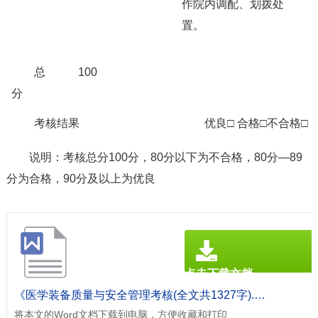
作院内调配、划拨处
置。
总
100
分
考核结果
优良□ 合格□不合格□
说明：考核总分100分，80分以下为不合格，80分—89
分为合格，90分及以上为优良
点击下载文档
文档为doc格式
《医学装备质量与安全管理考核(全文共1327字).doc》
将本文的Word文档下载到电脑，方便收藏和打印