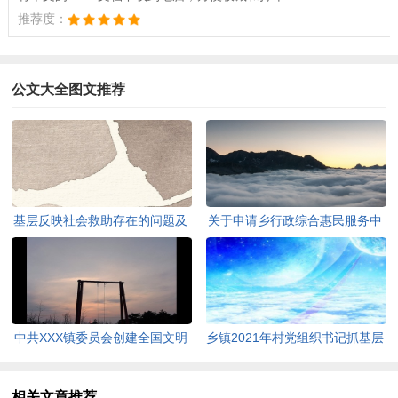
推荐度：
公文大全图文推荐
基层反映社会救助存在的问题及
关于申请乡行政综合惠民服务中
对策建议(全文共753字)
心业务用房建设项目的请示(全
文共474字)
中共XXX镇委员会创建全国文明
乡镇2021年村党组织书记抓基层
城市攻坚行动方案(全文共1668
党建工作述职评议考核工作方案
字)
(全文共1691字)
相关文章推荐